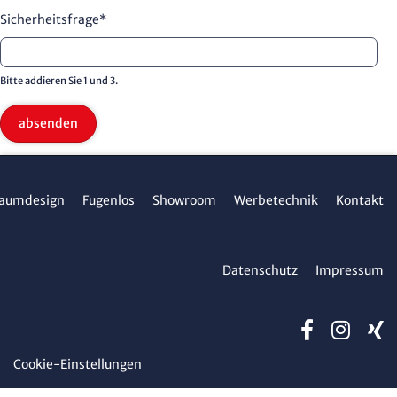
Sicherheitsfrage
*
Bitte addieren Sie 1 und 3.
absenden
aumdesign
Fugenlos
Showroom
Werbetechnik
Kontakt
Datenschutz
Impressum
Cookie-Einstellungen