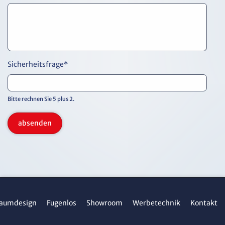
Sicherheitsfrage
*
Bitte rechnen Sie 5 plus 2.
absenden
aumdesign
Fugenlos
Showroom
Werbetechnik
Kontakt