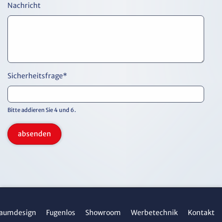
Nachricht
Sicherheitsfrage
*
Bitte addieren Sie 4 und 6.
absenden
aumdesign
Fugenlos
Showroom
Werbetechnik
Kontakt