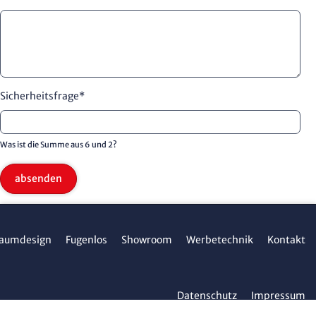
Sicherheitsfrage
*
Was ist die Summe aus 6 und 2?
absenden
aumdesign
Fugenlos
Showroom
Werbetechnik
Kontakt
Datenschutz
Impressum