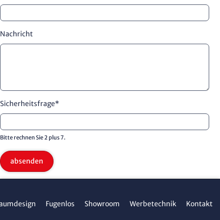
Nachricht
Sicherheitsfrage
*
Bitte rechnen Sie 2 plus 7.
absenden
aumdesign
Fugenlos
Showroom
Werbetechnik
Kontakt